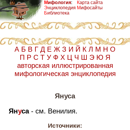
М
ифология
:
К
арта сайта
Э
нциклопедия
М
ифосайты
Б
иблиотека
А
Б
В
Г
Д
Е
Ж
З
И
Й
К
Л
М
Н
О
П
Р
С
Т
У
Ф
Х
Ц
Ч
Ш
Э
Ю
Я
авторская иллюстрированная
мифологическая энциклопедия
Януса
Ян
у
са
- см. Венилия.
Источники: