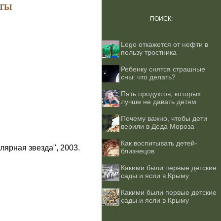
ТЫ
ПОИСК:
Lego откажется от нефти в
пользу тростника
Ребенку снятся страшные
сны: что делать?
Пять продуктов, которых
лучше не давать детям
Почему важно, чтобы дети
верили в Деда Мороза
Как воспитывать детей-
лярная звезда", 2003.
близнецов
Какими были первые детские
сады и ясли в Крыму
Какими были первые детские
сады и ясли в Крыму