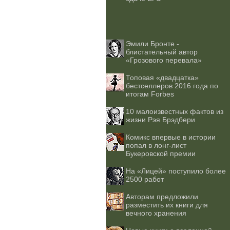
Эмили Бронте -
блистательный автор
«Грозового перевала»
Топовая «двадцатка»
бестселлеров 2016 года по
итогам Forbes
10 малоизвестных фактов из
жизни Рэя Брэдбери
Комикс впервые в истории
попал в лонг-лист
Букеровской премии
На «Лицей» поступило более
2500 работ
Авторам предложили
разместить их книги для
вечного хранения