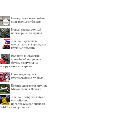
Невидимое стекло избавит
смартфоны от бликов
Новый сверхпрочный
полимерный материал
Ученые научились
удерживать ультразвуком
крупные объекты
Водяной пистолетик,
способный прорезать
бетон, поступил на
вооружение пожарных
Пять выдающихся
мусульманских учёных
Вечные двигатели Архипа
Михайловича Люльки
Ученые изобрели гибкое
устройство,
преобразующее сигналы
Wi-Fi в электричество