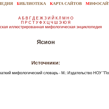
ПЕДИЯ
Б
ИБЛИОТЕКА
К
АРТА САЙТОВ
М
ИФОСАЙ
А
Б
В
Г
Д
Е
Ж
З
И
Й
К
Л
М
Н
О
П
Р
С
Т
У
Ф
Х
Ц
Ч
Ш
Э
Ю
Я
ская иллюстрированная мифологическая энциклопедия
Ясион
Источники:
раткий мифологический словарь - М.: Издательство НОУ "По