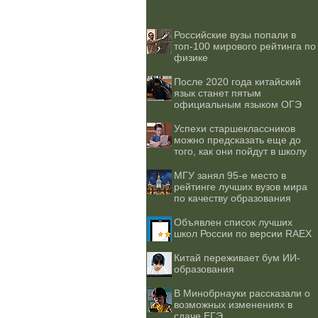
Российские вузы попали в
топ-100 мирового рейтинга по
физике
После 2020 года китайский
язык станет пятым
официальным языком ОГЭ
Успехи старшеклассников
можно предсказать еще до
того, как они пойдут в школу
МГУ занял 95-е место в
рейтинге лучших вузов мира
по качеству образования
Объявлен список лучших
школ России по версии RAEX
Китай переживает бум ИИ-
образования
В Минобрнауки рассказали о
возможных изменениях в
сдаче ЕГЭ