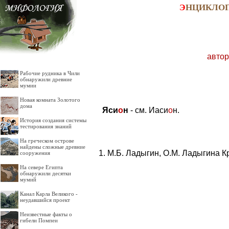
Э
НЦИКЛО
автор
Рабочие рудника в Чили
обнаружили древние
мумии
Новая комната Золотого
дома
Яси
о
н
- см. Иаси
о
н.
История создания системы
тестирования знаний
На греческом острове
найдены сложные древние
М.Б. Ладыгин, О.М. Ладыгина К
сооружения
На севере Египта
обнаружили десятки
мумий
Канал Карла Великого -
неудавшийся проект
Неизвестные факты о
гибели Помпеи