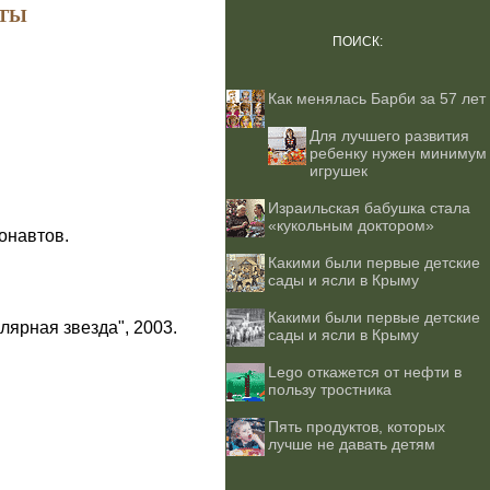
ТЫ
ПОИСК:
Как менялась Барби за 57 лет
Для лучшего развития
ребенку нужен минимум
игрушек
Израильская бабушка стала
«кукольным доктором»
онавтов.
Какими были первые детские
сады и ясли в Крыму
Какими были первые детские
лярная звезда", 2003.
сады и ясли в Крыму
Lego откажется от нефти в
пользу тростника
Пять продуктов, которых
лучше не давать детям