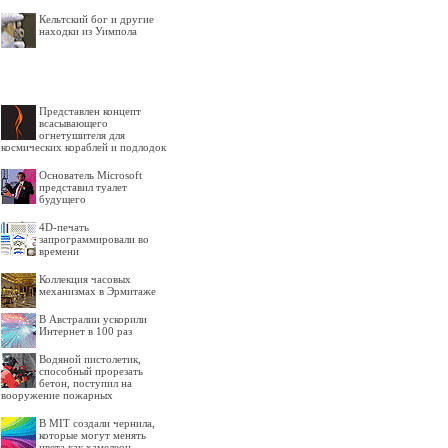
Кельтский бог и другие
находки из Уимпола
Представлен концепт
всасывающего
огнетушителя для
космических кораблей и подлодок
Основатель Microsoft
представил туалет
будущего
4D-печать
запрограммировали во
времени
Коллекция часовых
механизмах в Эрмитаже
В Австралии ускорили
Интернет в 100 раз
Водяной пистолетик,
способный прорезать
бетон, поступил на
вооружение пожарных
В MIT создали чернила,
которые могут менять
цвета как хамелеон