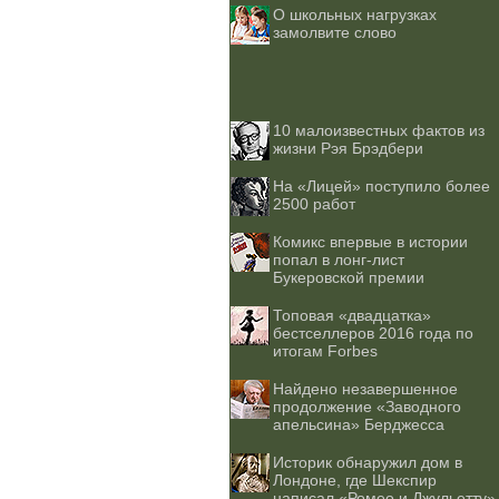
О школьных нагрузках
замолвите слово
10 малоизвестных фактов из
жизни Рэя Брэдбери
На «Лицей» поступило более
2500 работ
Комикс впервые в истории
попал в лонг-лист
Букеровской премии
Топовая «двадцатка»
бестселлеров 2016 года по
итогам Forbes
Найдено незавершенное
продолжение «Заводного
апельсина» Берджесса
Историк обнаружил дом в
Лондоне, где Шекспир
написал «Ромео и Джульетту»