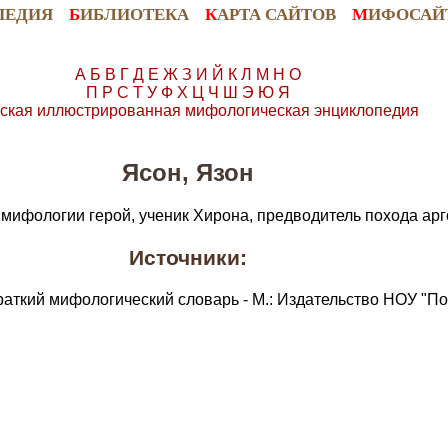
ПЕДИЯ
Б
ИБЛИОТЕКА
К
АРТА САЙТОВ
М
ИФОСАЙ
А
Б
В
Г
Д
Е
Ж
З
И
Й
К
Л
М
Н
О
П
Р
С
Т
У
Ф
Х
Ц
Ч
Ш
Э
Ю
Я
ская иллюстрированная мифологическая энциклопедия
Ясон, Язон
й мифологии герой, ученик Хирона, предводитель похода арг
Источники:
раткий мифологический словарь - М.: Издательство НОУ "По