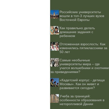
Российские университеты
вошли в топ-3 лучших вузов
Восточной Европы
Как правильно делать
домашние задания с
ребенком
Отложенная взрослость: Как
изменились пятиклассники за
50 лет
Самые необычные
университеты мира – где
учатся волшебники и охотники
за привидениями?
«Кадетский корпус - детище
Москвы». Как он живет и
развивается сегодня?
Учеба за границей:
особенности образования в
неторопливой Дании