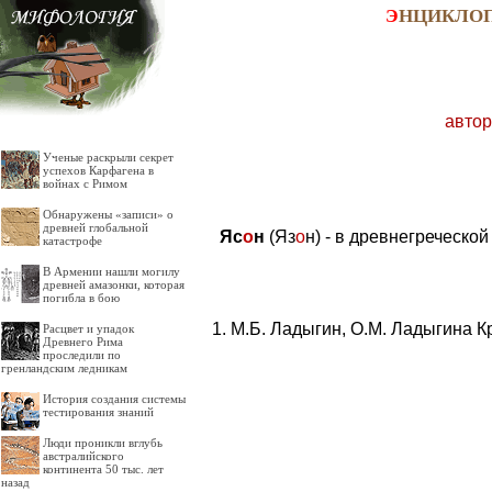
Э
НЦИКЛО
автор
Ученые раскрыли секрет
успехов Карфагена в
войнах с Римом
Обнаружены «записи» о
древней глобальной
Яс
о
н
(Яз
о
н) - в древнегреческо
катастрофе
В Армении нашли могилу
древней амазонки, которая
погибла в бою
М.Б. Ладыгин, О.М. Ладыгина К
Расцвет и упадок
Древнего Рима
проследили по
гренландским ледникам
История создания системы
тестирования знаний
Люди проникли вглубь
австралийского
континента 50 тыс. лет
назад