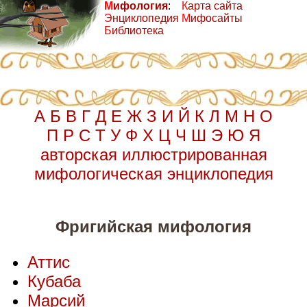
М
ифология
:
К
арта сайта
Э
нциклопедия
М
ифосайты
Б
иблиотека
А
Б
В
Г
Д
Е
Ж
З
И
Й
К
Л
М
Н
О
П
Р
С
Т
У
Ф
Х
Ц
Ч
Ш
Э
Ю
Я
авторская иллюстрированная
мифологическая энциклопедия
Фригийская мифология
Аттис
Кубаба
Марсий