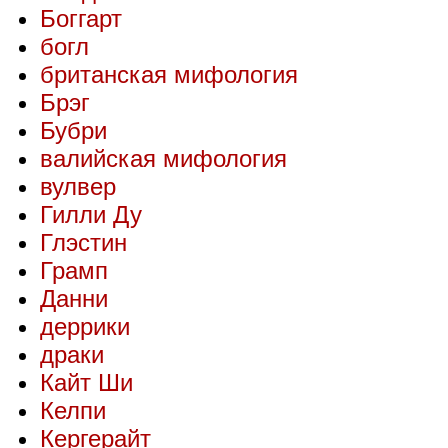
Боггарт
богл
британская мифология
Брэг
Бубри
валийская мифология
вулвер
Гилли Ду
Глэстин
Грамп
Данни
деррики
драки
Кайт Ши
Келпи
Кергерайт