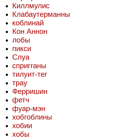
Киллмулис
Клабаутерманны
коблинай
Кон Аннон
лобы
пикси
Слуа
спригганы
тилуит-тег
трау
Ферришин
фетч
фуар-мэн
хобгоблины
хобии
хобы