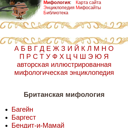
М
ифология
:
К
арта сайта
Э
нциклопедия
М
ифосайты
Б
иблиотека
А
Б
В
Г
Д
Е
Ж
З
И
Й
К
Л
М
Н
О
П
Р
С
Т
У
Ф
Х
Ц
Ч
Ш
Э
Ю
Я
авторская иллюстрированная
мифологическая энциклопедия
Британская мифология
Багейн
Баргест
Бендит-и-Мамай