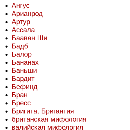
Ангус
Арианрод
Артур
Ассала
Бааван Ши
Бадб
Балор
Бананах
Баньши
Бардит
Бефинд
Бран
Бресс
Бригита, Бригантия
британская мифология
валийская мифология