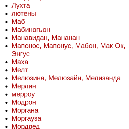
Лухта
лютены
Маб
Мабиногьон
Манавидан, Мананан
Мапонос, Мапонус, Мабон, Мак Ок,
Энгус
Маха
Мелт
Мелюзина, Мелюзайн, Мелизанда
Мерлин
мерроу
Модрон
Моргана
Моргауза
Мордред