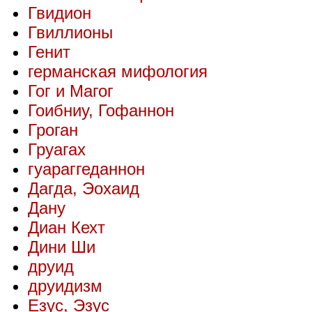
Гвидион
Гвиллионы
Генит
германская мифология
Гог и Магог
Гоибниу, Гофаннон
Гроган
Груагах
гуараггеданнон
Дагда, Эохаид
Дану
Диан Кехт
Дини Ши
друид
друидизм
Езус, Эзус