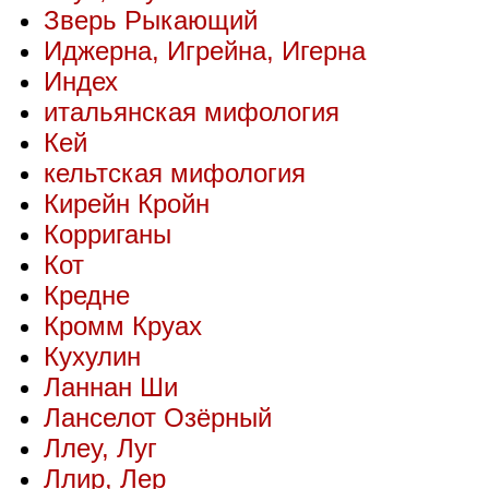
Зверь Рыкающий
Иджерна, Игрейна, Игерна
Индех
итальянская мифология
Кей
кельтская мифология
Кирейн Кройн
Корриганы
Кот
Кредне
Кромм Круах
Кухулин
Ланнан Ши
Ланселот Озёрный
Ллеу, Луг
Ллир, Лер