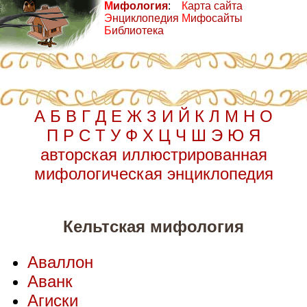
М
ифология
:
К
арта сайта
Э
нциклопедия
М
ифосайты
Б
иблиотека
А
Б
В
Г
Д
Е
Ж
З
И
Й
К
Л
М
Н
О
П
Р
С
Т
У
Ф
Х
Ц
Ч
Ш
Э
Ю
Я
авторская иллюстрированная
мифологическая энциклопедия
Кельтская мифология
Аваллон
Аванк
Агиски