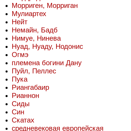
Морриген, Морриган
Мулиартех
Нейт
Немайн, Бадб
Нимуе, Нинева
Нуад, Нуаду, Нодонис
Огмэ
племена богини Дану
Пуйл, Пеллес
Пука
Риангабаир
Рианнон
Сиды
Син
Скатах
средневековая европейская