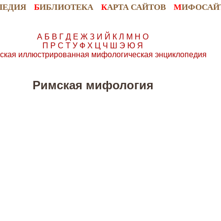
ПЕДИЯ
Б
ИБЛИОТЕКА
К
АРТА САЙТОВ
М
ИФОСАЙ
А
Б
В
Г
Д
Е
Ж
З
И
Й
К
Л
М
Н
О
П
Р
С
Т
У
Ф
Х
Ц
Ч
Ш
Э
Ю
Я
ская иллюстрированная мифологическая энциклопедия
Римская мифология