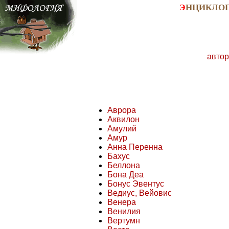
Э
НЦИКЛО
автор
Аврора
Аквилон
Амулий
Амур
Анна Перенна
Бахус
Беллона
Бона Деа
Бонус Эвентус
Ведиус, Вейовис
Венера
Венилия
Вертумн