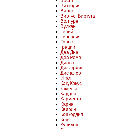
Веста
Виктория
Вирго
Виртус, Виртута
Волтурн
Вулкан
Гений
Герсилия
Гонор
грации
Деа Диа
Деа Рома
Диана
Дискордия
Диспатер
Итал
Как, Какус
камены
Кардея
Кармента
Карна
Квирин
Конкордия
Конс
Купидон