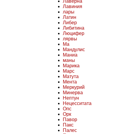
Лаверна
Лавиния
лары
Латин
Либер
Либитина
Люцифер
лярвы
Ма
Мандулис
Маниа
маны
Марика
Марс
Матута
Мента
Меркурий
Минерва
Нептун
Нецесситата
Опс
Орк
Павор
Пакс
Палес